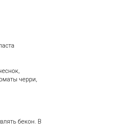
паста
чеснок,
томаты черри,
влять бекон. В