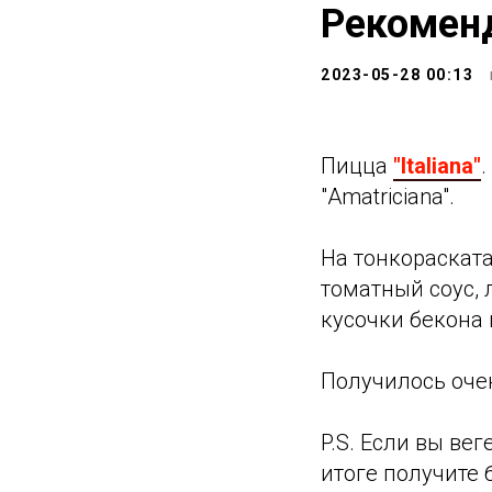
Рекомен
2023-05-28 00:13
Пицца
"Italiana"
"Amatriciana".
На тонкораската
томатный соус, 
кусочки бекона 
Получилось очен
P.S. Если вы ве
итоге получите