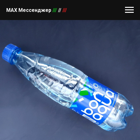
MAX Мессенджер
///
//
///