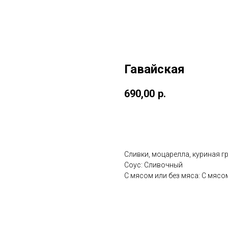
Гавайская
690,00
р.
Добавить в корзину
Сливки, моцарелла, куриная г
Соус: Сливочный
С мясом или без мяса: С мясо